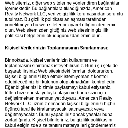
Web sitemiz, diğer web sitelerine yönlendiren bağlantılar
içermektedir. Bu bağlantılara tıkladığınızda, American
Realty Network LLC, veri ve gizlilik korumasından sorumlu
tutulmaz. Bu gizlilik politikası anlaşması tarafından
yönetilmeyen bu web sitelerini ziyaret ettiğinizden emin
olun. Web sitemizden gittiğiniz web sitesinin gizlilik
politikası belgelerini okuduğunuzdan emin olun.
Kişisel Verilerinizin Toplanmasının Sınırlanması:
Bir noktada, kişisel verilerinizin kullanımını ve
toplanmasını sınırlamak isteyebilirsiniz. Bunu şu şekilde
başarabilirsiniz: Web sitesindeki formları doldururken,
kişisel bilgilerinizi ifşa etmek istemiyorsanız kontrol
edebileceğiniz bir kutunun olup olmadığını kontrol edin.
Eğer bilgilerinizi bizimle paylaşmayı kabul ettiyseniz,
lütfen bize eposta yoluyla ulaşın ve bunu sizin için
değiştirmekten memnuniyet duyarız. American Realty
Network LLC, izniniz olmadan kişisel bilgilerinizi hiçbir
üçüncü taraf ile kiralamayacak, satmayacak veya
dağıtmayacaktır. Bunu yapabiliriz ancak yasalar buna
zorladığında. Kişisel bilgileriniz, bu gizlilik politikasını
kabul ettiğinizde size tanıtım materyalleri göndermemiz